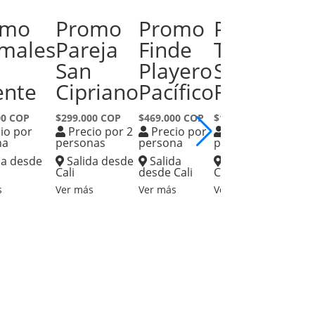
omo
Promo
Promo
Promo
males
Pareja
Finde
Termales
n
San
Playero
Santa
ente
Cipriano
Pacífico
Rosa
00 COP
$299.000 COP
$469.000 COP
$199.000 COP
$
io por
Precio por 2
Precio por
Precio por
na
personas
persona
persona
2
da desde
Salida desde
Salida
Salida desde
Cali
desde Cali
Cali
d
s
Ver más
Ver más
Ver más
V