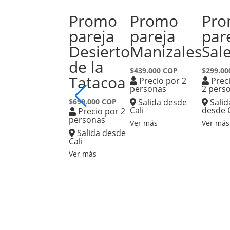
Promo
Promo
Pr
pareja
pareja
par
Desierto
Manizales
Sal
de la
$439.000 COP
$299.00
Tatacoa
Precio por 2
Prec
personas
2 pers
$699.000 COP
Salida desde
Salid
Cali
desde C
Precio por 2
personas
Ver más
Ver más
Salida desde
Cali
Ver más