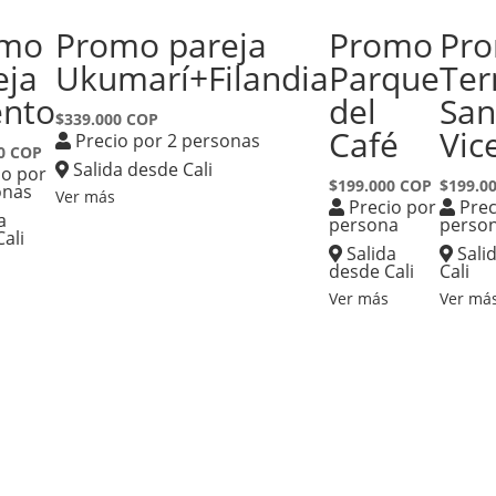
omo
Promo pareja
Promo
Pr
eja
Ukumarí+Filandia
Parque
Ter
ento
del
Sa
$339.000 COP
Café
Vic
Precio por 2 personas
0 COP
Salida desde Cali
io por
$199.000 COP
$199.0
onas
Ver más
Precio por
Prec
a
persona
perso
ali
Salida
Sali
desde Cali
Cali
Ver más
Ver má