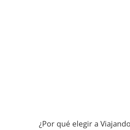
Viajes a tu medida
Podemos crear el viaje que siempre soñaste, co
servicio más exclusivo.
¿Por qué elegir a Viajand