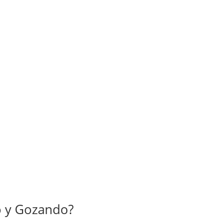
n la mejor calidad y el
o y Gozando?