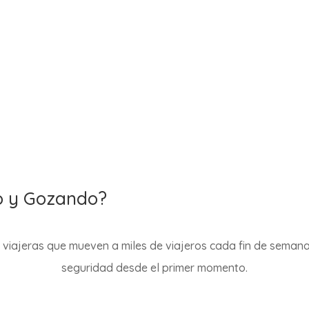
bre nuestras promos y haz realidad ese viaje que tienes en 
do y Gozando?
viajeras que mueven a miles de viajeros cada fin de semana
seguridad desde el primer momento.