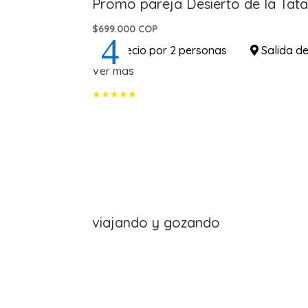
Promo pareja Desierto de la Tat
$699.000 COP
Precio por 2 personas
Salida de
Ver más
viajando y gozando
¡Viaja al mejor precio!