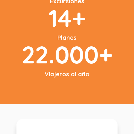
Excursiones
14+
Planes
22.000+
Viajeros al año