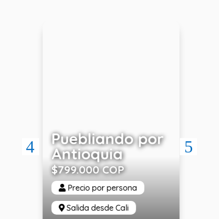
Puebliando por
Av
o
Antioquia
Ll
$799.000 COP
$8
Precio por persona
Salida desde Cali
S