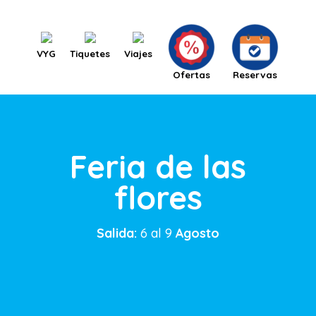
VYG
Tiquetes
Viajes
Ofertas
Reservas
Feria de las
flores
Salida:
6 al 9
Agosto