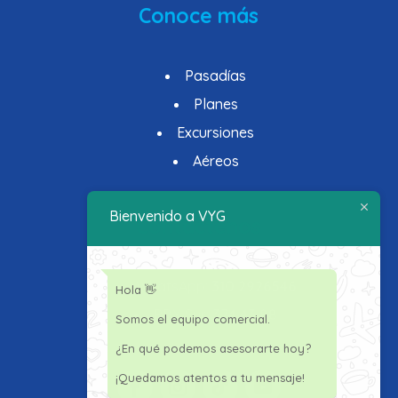
Conoce más
Pasadías
Planes
Excursiones
Aéreos
Bienvenido a VYG
Contáctenos
WhatsApp:
310 2926546
Hola 👋
PBX
Sur:
374 43 88
Somos el equipo comercial.
¿En qué podemos asesorarte hoy?
¡Quedamos atentos a tu mensaje!