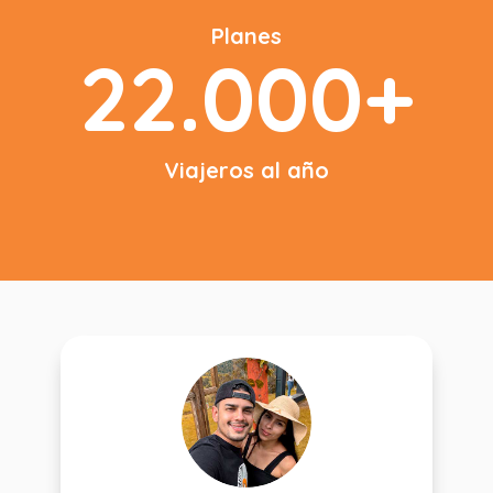
Planes
22.000+
Viajeros al año