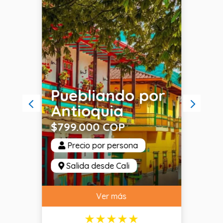
Puebliando por
Av
o
Antioquia
Ll
$799.000 COP
$8
Precio por persona
Salida desde Cali
S
Ver más