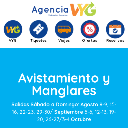
VYG
Tiquetes
Viajes
Ofertas
Reservas
Avistamiento y
Manglares
Salidas Sábado a Domingo:
Agosto
8-9, 15-
16, 22-23, 29-30/
Septiembre
5-6, 12-13, 19-
20, 26-27/3-4
Octubre