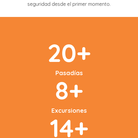
seguridad desde el primer momento.
20+
Pasadías
8+
Excursiones
14+